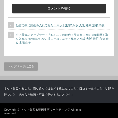
動画の中に動画を入れてみた！ネット集客/ 八坂 大阪 神戸 京都 奈良
史上最大のアップデート『iOS 10』の時代！美容室にYouTube動画を取
り入れなければならない理由とは？ネット集客／八坂 大阪 神戸 京都 奈
良 和歌山美
トップページに戻る
ネット集客するなら、売り込んではダメ！役に立つこと！口コミを出すこと！USPを
持つこと！それらを動画・写真で発信することです！
Copyright ©
ネット集客＆動画集客マーケティング
All rights
reserved.