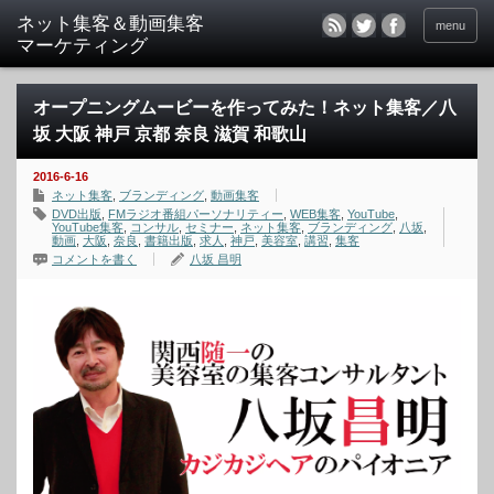
menu
オープニングムービーを作ってみた！ネット集客／八
坂 大阪 神戸 京都 奈良 滋賀 和歌山
2016-6-16
ネット集客
,
ブランディング
,
動画集客
DVD出版
,
FMラジオ番組パーソナリティー
,
WEB集客
,
YouTube
,
YouTube集客
,
コンサル
,
セミナー
,
ネット集客
,
ブランディング
,
八坂
,
動画
,
大阪
,
奈良
,
書籍出版
,
求人
,
神戸
,
美容室
,
講習
,
集客
コメントを書く
八坂 昌明