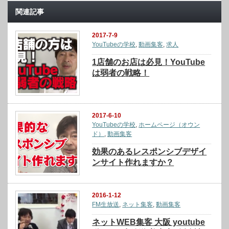
関連記事
2017-7-9
YouTubeの学校
,
動画集客
,
求人
1店舗のお店は必見！YouTube
は弱者の戦略！
2017-6-10
YouTubeの学校
,
ホームページ（オウン
ド）
,
動画集客
効果のあるレスポンシブデザイ
ンサイト作れますか？
2016-1-12
FM生放送
,
ネット集客
,
動画集客
ネットWEB集客 大阪 youtube