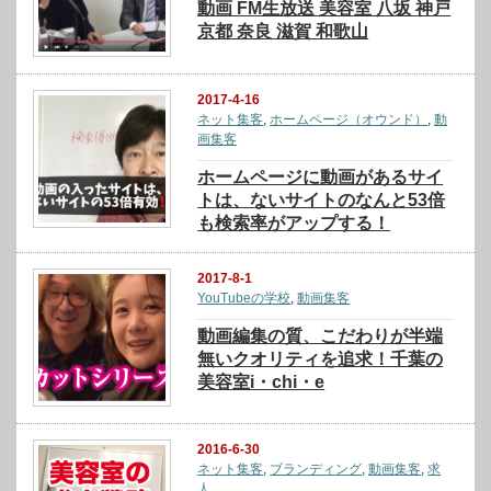
動画 FM生放送 美容室 八坂 神戸
京都 奈良 滋賀 和歌山
2017-4-16
ネット集客
,
ホームページ（オウンド）
,
動
画集客
ホームページに動画があるサイ
トは、ないサイトのなんと53倍
も検索率がアップする！
2017-8-1
YouTubeの学校
,
動画集客
動画編集の質、こだわりが半端
無いクオリティを追求！千葉の
美容室i・chi・e
2016-6-30
ネット集客
,
ブランディング
,
動画集客
,
求
人