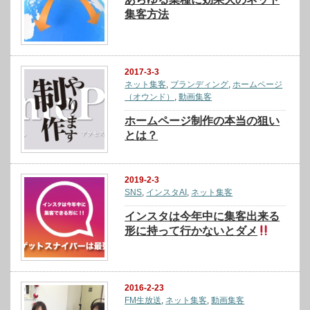
集客方法
2017-3-3
ネット集客
,
ブランディング
,
ホームページ
（オウンド）
,
動画集客
ホームページ制作の本当の狙い
とは？
2019-2-3
SNS
,
インスタAI
,
ネット集客
インスタは今年中に集客出来る
形に持って行かないとダメ
2016-2-23
FM生放送
,
ネット集客
,
動画集客