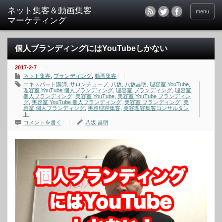
menu
個人ブランディングにはYouTubeしかない
2017-2-7
ネット集客
,
ブランディング
,
動画集客
エキスパート講師
,
サロンチューブ
,
八坂
,
八坂昌明
,
理容室 YouTube
,
理容室 YouTube 個人ブランディング
,
理容室 ブランディング
,
理容室
個人ブランディング
,
美容室 YouTube
,
美容室 YouTube ブランディン
グ
,
美容室 YouTube 個人ブランディング
,
美容室 ブランディング
,
美
容室 個人ブランディング
,
美容理容集客
,
美容理容集客コンサルタン
ト
コメントを書く
八坂 昌明