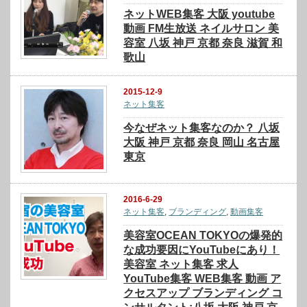
ネットWEB集客 大阪 youtube
動画 FM生放送 ネイルサロン 美
容室 八坂 神戸 京都 奈良 滋賀 和
歌山
2015-12-9
ネット集客
今なぜネット集客なのか？ 八坂
大阪 神戸 京都 奈良 岡山 名古屋
東京
2016-6-29
ネット集客
,
ブランディング
,
動画集客
美容室OCEAN TOKYOの爆発的
な成功要因にYouTubeにあり！
美容室 ネット集客 求人
YouTube集客 WEB集客 動画 ア
クセスアップ ブランディング コ