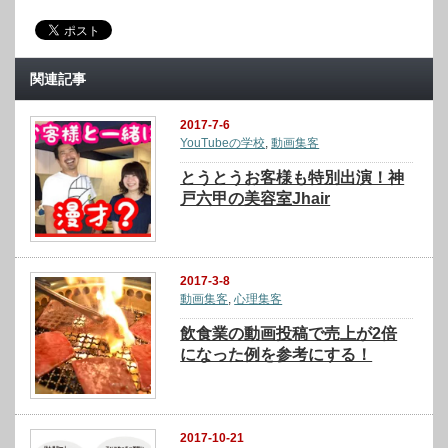
関連記事
2017-7-6
YouTubeの学校
,
動画集客
とうとうお客様も特別出演！神
戸六甲の美容室Jhair
2017-3-8
動画集客
,
心理集客
飲食業の動画投稿で売上が2倍
になった例を参考にする！
2017-10-21