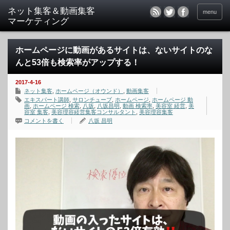
menu
ホームページに動画があるサイトは、ないサイトのな
んと53倍も検索率がアップする！
2017-4-16
ネット集客
,
ホームページ（オウンド）
,
動画集客
エキスパート講師
,
サロンチューブ
,
ホームページ
,
ホームページ 動
画
,
ホームページ 検索
,
八坂
,
八坂昌明
,
動画 検索率
,
美容室 経営
,
美
容室 集客
,
美容理容経営集客コンサルタント
,
美容理容集客
コメントを書く
八坂 昌明