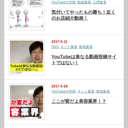
YouTubeの学校
,
動画集客
,
心理集客
気付いてやったもの勝ち！近く
のお店紹介動画！
2017-5-11
SNS
,
ネット集客
,
動画集客
YouTubeは単なる動画投稿サイ
トではない！
2017-5-26
YouTubeの学校
,
ネット集客
,
動画集客
ここが変だよ美容業界！？