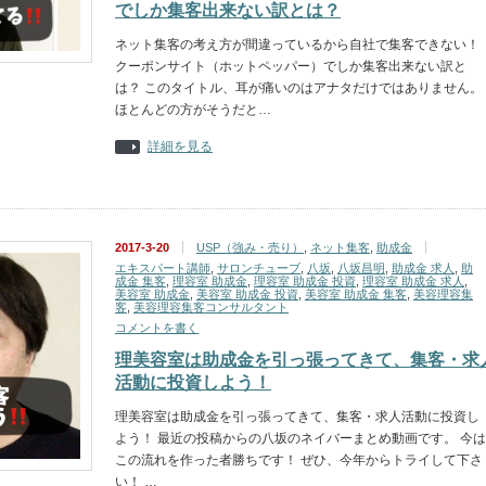
でしか集客出来ない訳とは？
ネット集客の考え方が間違っているから自社で集客できない！
クーポンサイト（ホットペッパー）でしか集客出来ない訳と
は？ このタイトル、耳が痛いのはアナタだけではありません。
ほとんどの方がそうだと…
詳細を見る
2017-3-20
USP（強み・売り）
,
ネット集客
,
助成金
エキスパート講師
,
サロンチューブ
,
八坂
,
八坂昌明
,
助成金 求人
,
助
成金 集客
,
理容室 助成金
,
理容室 助成金 投資
,
理容室 助成金 求人
,
美容室 助成金
,
美容室 助成金 投資
,
美容室 助成金 集客
,
美容理容集
客
,
美容理容集客コンサルタント
コメントを書く
理美容室は助成金を引っ張ってきて、集客・求
活動に投資しよう！
理美容室は助成金を引っ張ってきて、集客・求人活動に投資し
よう！ 最近の投稿からの八坂のネイバーまとめ動画です。 今は
この流れを作った者勝ちです！ ぜひ、今年からトライして下さ
い！ …