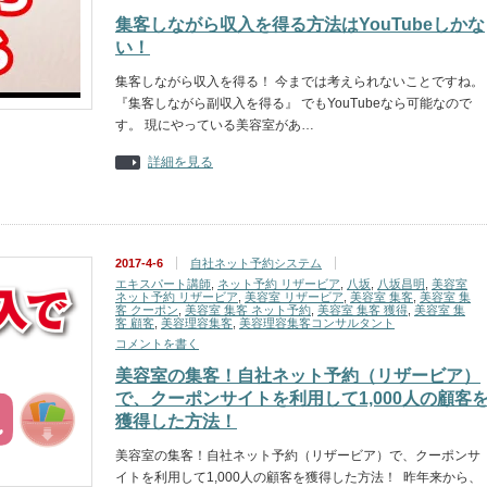
集客しながら収入を得る方法はYouTubeしかな
い！
集客しながら収入を得る！ 今までは考えられないことですね。
『集客しながら副収入を得る』 でもYouTubeなら可能なので
す。 現にやっている美容室があ…
詳細を見る
2017-4-6
自社ネット予約システム
エキスパート講師
,
ネット予約 リザービア
,
八坂
,
八坂昌明
,
美容室
ネット予約 リザービア
,
美容室 リザービア
,
美容室 集客
,
美容室 集
客 クーポン
,
美容室 集客 ネット予約
,
美容室 集客 獲得
,
美容室 集
客 顧客
,
美容理容集客
,
美容理容集客コンサルタント
コメントを書く
美容室の集客！自社ネット予約（リザービア）
で、クーポンサイトを利用して1,000人の顧客
獲得した方法！
美容室の集客！自社ネット予約（リザービア）で、クーポンサ
イトを利用して1,000人の顧客を獲得した方法！ 昨年来から、