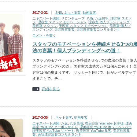
2017-3-31
SNS
,
ネット集客
,
動画集客
エキスパート講師
,
サロンチューブ
,
八坂
,
八坂昌明
,
理容室 スタッ
フ
,
理容室 スタッフ モチベーション
,
理容室 個人ブランディング
,
美容室 スタッフ
,
美容室 スタッフ モチベーション
,
美容室 個人ブ
ランディング
,
美容理容集客
,
美容理容集客コンサルタント
コメントを書く
スタッフのモチベーションを持続させる3つの
法の言葉！個人ブランディングへの道！
スタッフのモチベーションを持続させる3つの魔法の言葉！個
ブランディングへの道！ 美容室の成功のカギは個人に有り！ 美
容室は個の集まりです。 サッカーと同じで、個がレベルアップ
することで、チ…
詳細を見る
2017-3-30
ネット集客
,
動画集客
エキスパート講師
,
八坂
,
八坂昌明
,
理美容室 YouTube お客様
,
理美
容室 YouTube クーポンサイト
,
理美容室 YouTube ホットペッパー
,
理美容室 YouTube リピート
,
理美容室 YouTube 集客
,
美容理容集
客
,
美容理容集客コンサルタント