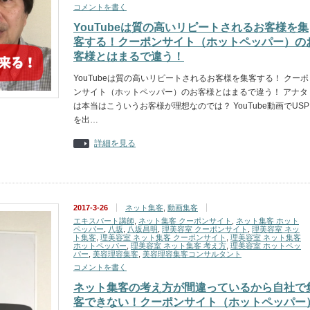
コメントを書く
YouTubeは質の高いリピートされるお客様を集
客する！クーポンサイト（ホットペッパー）の
客様とはまるで違う！
YouTubeは質の高いリピートされるお客様を集客する！ クーポ
ンサイト（ホットペッパー）のお客様とはまるで違う！ アナタ
は本当はこういうお客様が理想なのでは？ YouTube動画でUSP
を出…
詳細を見る
2017-3-26
ネット集客
,
動画集客
エキスパート講師
,
ネット集客 クーポンサイト
,
ネット集客 ホット
ペッパー
,
八坂
,
八坂昌明
,
理美容室 クーポンサイト
,
理美容室 ネッ
ト集客
,
理美容室 ネット集客 クーポンサイト
,
理美容室 ネット集客
ホットペッパー
,
理美容室 ネット集客 考え方
,
理美容室 ホットペッ
パー
,
美容理容集客
,
美容理容集客コンサルタント
コメントを書く
ネット集客の考え方が間違っているから自社で
客できない！クーポンサイト（ホットペッパー