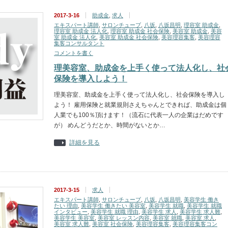
2017-3-16
助成金
,
求人
エキスパート講師
,
サロンチューブ
,
八坂
,
八坂昌明
,
理容室 助成金
,
理容室 助成金 法人化
,
理容室 助成金 社会保険
,
美容室 助成金
,
美容
室 助成金 法人化
,
美容室 助成金 社会保険
,
美容理容集客
,
美容理容
集客コンサルタント
コメントを書く
理美容室、助成金を上手く使って法人化し、社
保険を導入しよう！
理美容室、助成金を上手く使って法人化し、社会保険を導入し
よう！ 雇用保険と就業規則さえちゃんとできれば、助成金は個
人業でも100％頂けます！（流石に代表一人の企業はだめです
が） めんどうだとか、時間がないとか…
詳細を見る
2017-3-15
求人
エキスパート講師
,
サロンチューブ
,
八坂
,
八坂昌明
,
美容学生 働き
たい 理由
,
美容学生 働きたい 美容室
,
美容学生 就職
,
美容学生 就職
インタビュー
,
美容学生 就職 理由
,
美容学生 求人
,
美容学生 求人難
,
美容学生 美容室
,
美容室 レッスン内容
,
美容室 就職
,
美容室 求人
,
美容室 求人難
,
美容室 社会保険
,
美容理容集客
,
美容理容集客コン