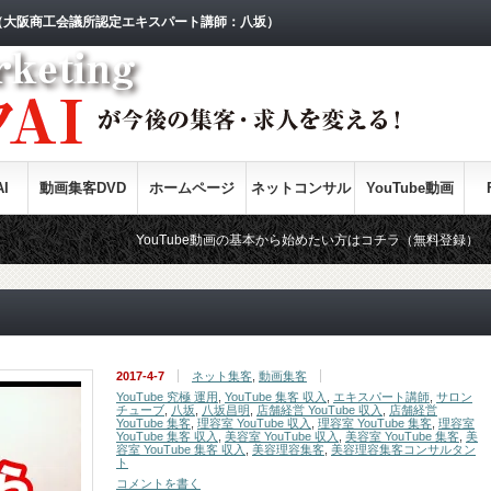
（大阪商工会議所認定エキスパート講師：八坂）
I
動画集客DVD
ホームページ
ネットコンサル
YouTube動画
YouTube動画の基本から始めたい方はコチラ（無料登録）
Yo
2017-4-7
ネット集客
,
動画集客
YouTube 究極 運用
,
YouTube 集客 収入
,
エキスパート講師
,
サロン
チューブ
,
八坂
,
八坂昌明
,
店舗経営 YouTube 収入
,
店舗経営
YouTube 集客
,
理容室 YouTube 収入
,
理容室 YouTube 集客
,
理容室
YouTube 集客 収入
,
美容室 YouTube 収入
,
美容室 YouTube 集客
,
美
容室 YouTube 集客 収入
,
美容理容集客
,
美容理容集客コンサルタン
ト
コメントを書く