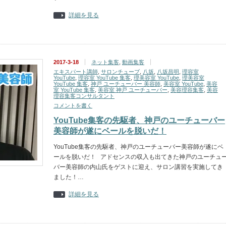
詳細を見る
2017-3-18
ネット集客
,
動画集客
エキスパート講師
,
サロンチューブ
,
八坂
,
八坂昌明
,
理容室
YouTube
,
理容室 YouTube 集客
,
理美容室 YouTube
,
理美容室
YouTube 集客
,
神戸 ユーチューバー 美容師
,
美容室 YouTube
,
美容
室 YouTube 集客
,
美容室 神戸 ユーチューバー
,
美容理容集客
,
美容
理容集客コンサルタント
コメントを書く
YouTube集客の先駆者、神戸のユーチューバー
美容師が遂にベールを脱いだ！
YouTube集客の先駆者、神戸のユーチューバー美容師が遂にベ
ールを脱いだ！ アドセンスの収入も出てきた神戸のユーチュ
バー美容師の内山氏をゲストに迎え、サロン講習を実施してき
ました！…
詳細を見る