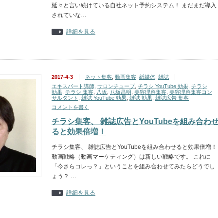
延々と言い続けている自社ネット予約システム！ まだまだ導入
されていな…
詳細を見る
2017-4-3
ネット集客
,
動画集客
,
紙媒体
,
雑誌
エキスパート講師
,
サロンチューブ
,
チラシ YouTube 効果
,
チラシ
効果
,
チラシ 集客
,
八坂
,
八坂昌明
,
美容理容集客
,
美容理容集客コン
サルタント
,
雑誌 YouTube 効果
,
雑誌 効果
,
雑誌広告 集客
コメントを書く
チラシ集客、 雑誌広告とYouTubeを組み合わ
ると効果倍増！
チラシ集客、 雑誌広告とYouTubeを組み合わせると効果倍増！
動画戦略（動画マーケティング）は新しい戦略です。 これに
「今さらコレっ？」ということを組み合わせてみたらどうでし
ょう？ …
詳細を見る