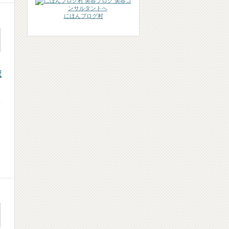
にほんブログ村
魔
人