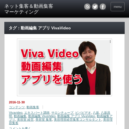
menu
タグ：動画編集 アプリ VivaVideo
2016-11-30
コンテンツ
,
動画集客
Vivavideo
,
エキスパート講師
,
サロンチューブ
,
ビバビデオ
,
八坂
,
八坂昌
明
,
動画編集
,
動画編集 VivaVideo
,
動画編集 アプリ VivaVideo
,
動画編集ア
プリ
,
美容室 経営
,
美容室 集客
,
美容理容経営集客コンサルタント
,
美容理
容集客
コメントを書く